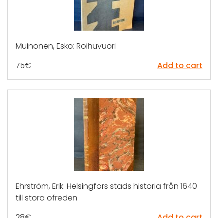
Muinonen, Esko: Roihuvuori
75
€
Add to cart
Ehrström, Erik: Helsingfors stads historia från 1640
till stora ofreden
28
€
Add to cart