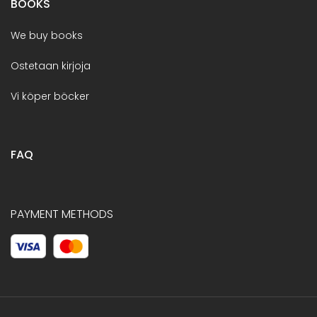
BOOKS
We buy books
Ostetaan kirjoja
Vi köper böcker
FAQ
PAYMENT METHODS