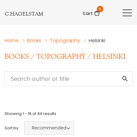
0
C.HAGELSTAM
Cart
Home
>
Books
>
Topography
>
Helsinki
BOOKS
/
TOPOGRAPHY
/
HELSINKI
Showing
1 - 16
of
44
results
Recommended
Sort by: