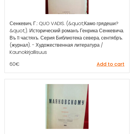
Сенкевич, Г.: QUO VADIS. (&quot;Камо грядеши?
&quot;). Исторический романъ Генрика Сенкевича.
Въ 11 частяхъ. Серия Библиотека севера, сентябръ.
(журнал). - Художественная литература /
Kaunokirjallisuus
60
€
Add to cart