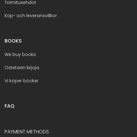
Toimitusehdot
Köp- och leveransvillkor
BOOKS
We buy books
Ostetaan kirjoja
Vi köper böcker
FAQ
PAYMENT METHODS