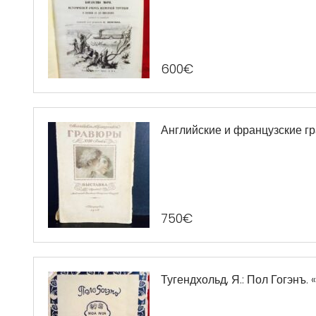
600
€
Английские и французские гр
750
€
Тугендхольд, Я.: Пол Гогэнъ.