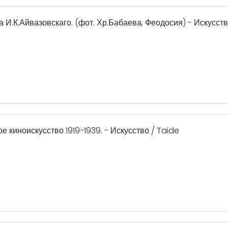
 И.К.Айвазовскаго. (фот. Хр.Бабаева, Феодосия) - Искусств
 киноискусство 1919-1939. - Искусство / Taide