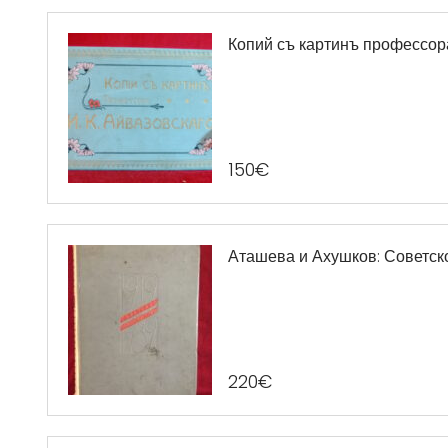
Копий съ картинъ профессора
150
€
Аташева и Ахушков: Советское
220
€