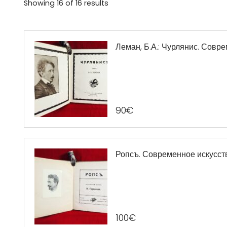
Showing
16
of
16
results
Леман, Б.А.: Чурлянис. Совр
90
€
Ропсъ. Современное искусст
100
€