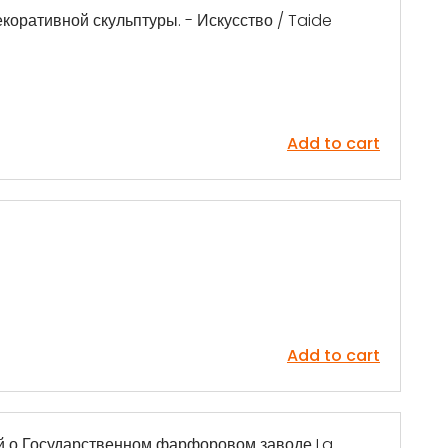
коративной скульптуры. - Искусство / Taide
Add to cart
Add to cart
ей о Государственном фарфоровом заводе La