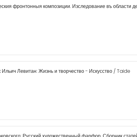
еския фронтонныя композиции. Изследование въ области де
аак Ильич Левитан: Жизнь и творчество - Искусство / Taide
маковского: Русский художественный фарфор. Сборник стат