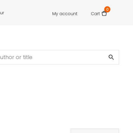
0
our
My account
Cart