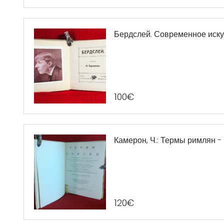
Бердслей. Современное иску
100
€
Камерон, Ч.: Термы римлян -
120
€