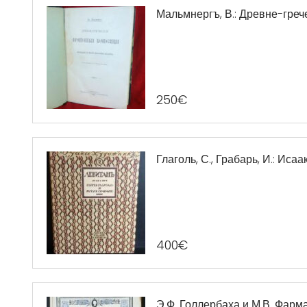
Мальмнергъ, В.: Древне-греч
250
€
Глаголь, С., Грабарь, И.: Ис
400
€
Э.Ф. Голлербаха и М.В. Фар