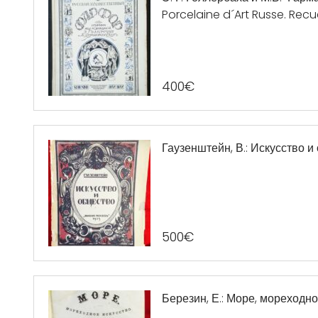
Porcelaine d´Art Russe. Recue
400
€
Гаузенштейн, В.: Искусство и
500
€
Березин, Е.: Море, мореходно