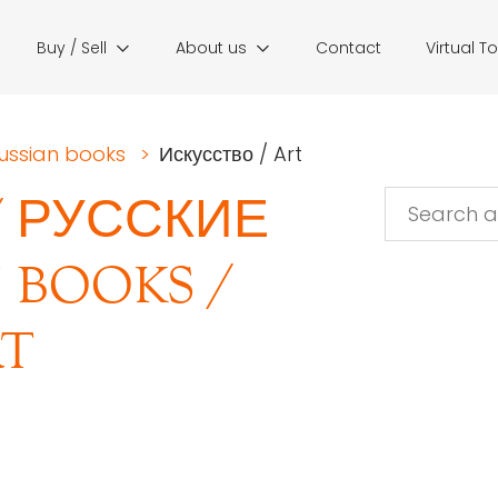
Buy / Sell
About us
Contact
Virtual T
Russian books
>
Искусство / Art
/
РУССКИЕ
N BOOKS
/
RT